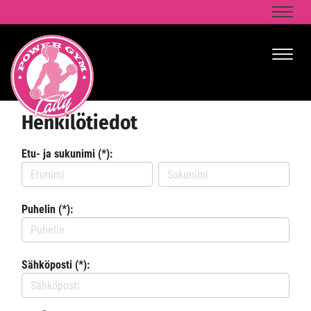
Naviga
Naviga
Henkilötiedot
Etu- ja sukunimi (*):
Puhelin (*):
Sähköposti (*):