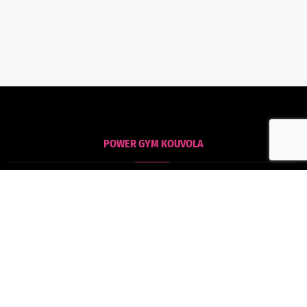
POWER GYM KOUVOLA
Kouvola
Tommolankatu 18
45130 Kouvola
POWER GYM HAMINA