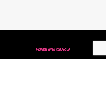
POWER GYM KOUVOLA
Kouvola
Tommolankatu 18
45130 Kouvola
POWER GYM HAMINA