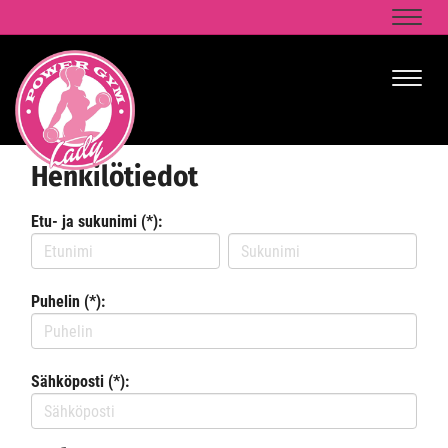
Naviga
Naviga
Henkilötiedot
Etu- ja sukunimi (*):
Puhelin (*):
Sähköposti (*):