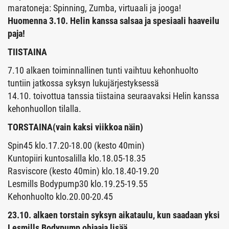
maratoneja: Spinning, Zumba, virtuaali ja jooga!
Huomenna 3.10. Helin kanssa salsaa ja spesiaali haaveilu
paja!
TIISTAINA
7.10 alkaen toiminnallinen tunti vaihtuu kehonhuolto
tuntiin jatkossa syksyn lukujärjestyksessä
14.10. toivottua tanssia tiistaina seuraavaksi Helin kanssa
kehonhuollon tilalla.
TORSTAINA(vain kaksi viikkoa näin)
Spin45 klo.17.20-18.00 (kesto 40min)
Kuntopiiri kuntosalilla klo.18.05-18.35
Rasviscore (kesto 40min) klo.18.40-19.20
Lesmills Bodypump30 klo.19.25-19.55
Kehonhuolto klo.20.00-20.45
23.10. alkaen torstain syksyn aikataulu, kun saadaan yksi
Lesmills Bodypump ohjaaja lisää.