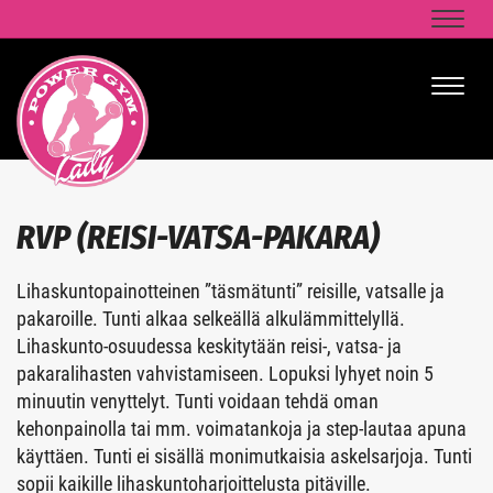
Naviga
Naviga
RVP (REISI-VATSA-PAKARA)
Lihaskuntopainotteinen ”täsmätunti” reisille, vatsalle ja
pakaroille. Tunti alkaa selkeällä alkulämmittelyllä.
Lihaskunto-osuudessa keskitytään reisi-, vatsa- ja
pakaralihasten vahvistamiseen. Lopuksi lyhyet noin 5
minuutin venyttelyt. Tunti voidaan tehdä oman
kehonpainolla tai mm. voimatankoja ja step-lautaa apuna
käyttäen. Tunti ei sisällä monimutkaisia askelsarjoja. Tunti
sopii kaikille lihaskuntoharjoittelusta pitäville.