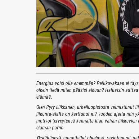
Energiaa voisi olla enemmän? Peilikuvakaan ei täysi
oikein tiedä miten pääsisi alkuun? Haluaisin autta
elämää.
Olen Pyry Liikkanen, urheiluopistosta valmistunut 
liikunta-alalta on karttunut n.7 vuoden ajalta niin 
motivoi terveytensä kannalta liian vähän liikkuvie
elämän pariin.
Yksilöllisesti suunnitellut ohjelmat, ravintopuoli, 