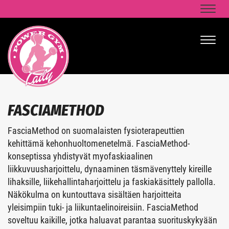
Naviga
Naviga
FASCIAMETHOD
FasciaMethod on suomalaisten fysioterapeuttien
kehittämä kehonhuoltomenetelmä. FasciaMethod-
konseptissa yhdistyvät myofaskiaalinen
liikkuvuusharjoittelu, dynaaminen täsmävenyttely kireille
lihaksille, liikehallintaharjoittelu ja faskiakäsittely pallolla.
Näkökulma on kuntouttava sisältäen harjoitteita
yleisimpiin tuki- ja liikuntaelinoireisiin. FasciaMethod
soveltuu kaikille, jotka haluavat parantaa suorituskykyään