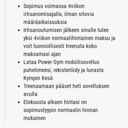
Sopimus voimassa 4viikon
irtisanomisajalla, ilman sitovia
määräaikaisuuksia
Irtisanoutumisen jälkeen sinulle tulee
yksi 4viikon normaalihintainen maksu ja
voit luonnollisesti treenata koko
maksamasi ajan
Lataa Power Gym mobiilisovellus
puhelimeesi, rekisteröidy ja lunasta
Kympin Kesä
Treenaamaan pääset heti sovelluksen
avulla
Elokuusta alkaen hintasi on
sopimustyypin normaalin hinnan
mukainen