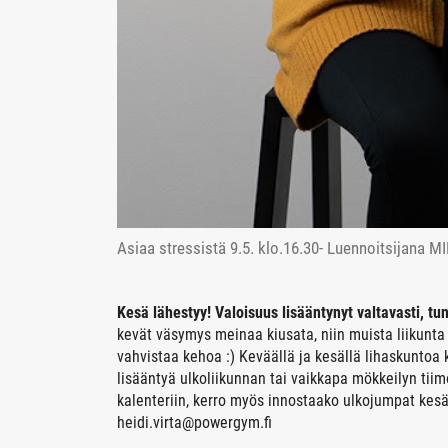
Asiaa stressistä 9.5. klo.16.30- Luennoitsijana
Kesä lähestyy! Valoisuus lisääntynyt valtavasti, tu
kevät väsymys meinaa kiusata, niin muista liikunta li
vahvistaa kehoa :) Keväällä ja kesällä lihaskuntoa 
lisääntyä ulkoliikunnan tai vaikkapa mökkeilyn tiim
kalenteriin, kerro myös innostaako ulkojumpat kesäl
heidi.virta@powergym.fi