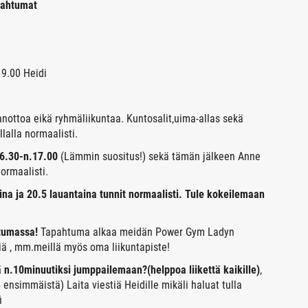
pahtumat
9.00 Heidi
aanottoa eikä ryhmäliikuntaa. Kuntosalit,uima-allas sekä
lalla normaalisti.
6.30-n.17.00
(Lämmin suositus!) sekä tämän jälkeen Anne
ormaalisti.
ina ja 20.5 lauantaina tunnit normaalisti. Tule kokeilemaan
htumassa!
Tapahtuma alkaa meidän Power Gym Ladyn
siä , mm.meillä myös oma liikuntapiste!
ä n.10minuutiksi jumppailemaan?(helppoa liikettä kaikille)
,
5 ensimmäistä) Laita viestiä Heidille mikäli haluat tulla
i