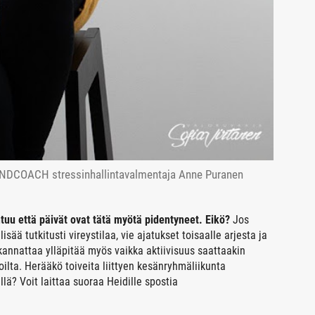
 MINDCOACH stressinhallintavalmentaja Anne Puranen
ntuu että päivät ovat tätä myötä pidentyneet. Eikö?
Jos
sää tutkitusti vireystilaa, vie ajatukset toisaalle arjesta ja
kannattaa ylläpitää myös vaikka aktiivisuus saattaakin
oilta. Herääkö toiveita liittyen kesänryhmäliikunta
lä? Voit laittaa suoraa Heidille spostia