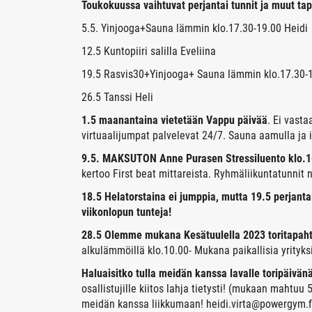
Toukokuussa vaihtuvat perjantai tunnit ja muut ta
5.5. Yinjooga+Sauna lämmin klo.17.30-19.00 Heidi
12.5 Kuntopiiri salilla Eveliina
19.5 Rasvis30+Yinjooga+ Sauna lämmin klo.17.30-1
26.5 Tanssi Heli
1.5 maanantaina vietetään Vappu päivää
. Ei vast
virtuaalijumpat palvelevat 24/7. Sauna aamulla ja il
9.5. MAKSUTON Anne Purasen Stressiluento klo.1
kertoo First beat mittareista. Ryhmäliikuntatunnit n
18.5 Helatorstaina ei jumppia, mutta 19.5 perjanta
viikonlopun tunteja!
28.5 Olemme mukana Kesätuulella 2023 toritapa
alkulämmöillä klo.10.00- Mukana paikallisia yrityk
Haluaisitko tulla meidän kanssa lavalle toripäivän
osallistujille kiitos lahja tietysti! (mukaan mahtuu 
meidän kanssa liikkumaan! heidi.virta@powergym.f