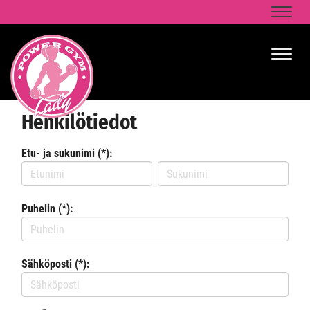
Naviga
Naviga
Henkilötiedot
Etu- ja sukunimi (*):
Puhelin (*):
Sähköposti (*):