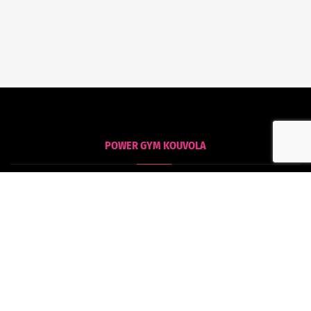
POWER GYM KOUVOLA
Kouvola
Tommolankatu 18
45130 Kouvola
POWER GYM HAMINA