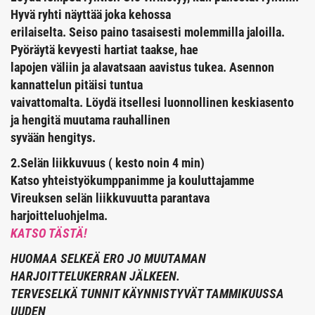
Hyvä ryhti näyttää joka kehossa
erilaiselta. Seiso paino tasaisesti molemmilla jaloilla.
Pyöräytä kevyesti hartiat taakse, hae
lapojen väliin ja alavatsaan aavistus tukea. Asennon
kannattelun pitäisi tuntua
vaivattomalta. Löydä itsellesi luonnollinen keskiasento
ja hengitä muutama rauhallinen
syvään hengitys.
2.Selän liikkuvuus ( kesto noin 4 min)
Katso yhteistyökumppanimme ja kouluttajamme
Vireuksen selän liikkuvuutta parantava
harjoitteluohjelma.
KATSO TÄSTÄ!
HUOMAA SELKEÄ ERO JO MUUTAMAN
HARJOITTELUKERRAN JÄLKEEN.
TERVESELKÄ TUNNIT KÄYNNISTYVÄT TAMMIKUUSSA
UUDEN