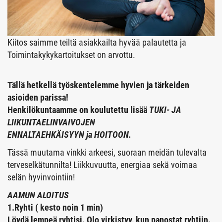
Kiitos saimme teiltä asiakkailta hyvää palautetta ja
Toimintakykykartoitukset on arvottu.
Tällä hetkellä työskentelemme hyvien ja tärkeiden
asioiden parissa!
Henkilökuntaamme on koulutettu lisää
TUKI- JA
LIIKUNTAELINVAIVOJEN
ENNALTAEHKÄISYYN ja HOITOON.
Tässä muutama vinkki arkeesi, suoraan meidän tulevalta
terveselkätunnilta! Liikkuvuutta, energiaa sekä voimaa
selän hyvinvointiin!
AAMUN ALOITUS
1.Ryhti ( kesto noin 1 min)
Löydä lempeä ryhtisi. Olo virkistyy, kun panostat ryhtiin.